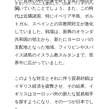
いた冒険の噂や想像を絶する富の物語を
するジリンガムにも進出した。(出典：ウィキメディ
聞いていたことでしょう。また、この時
ア)
代は近隣諸国、特にイベリア半島、ポル
トガル、スペインとの宗教間対立が激化
していました。戦場は、新興のオランダ
共和国の領土から、新たにヨーロッパの
支配地となった地域、フィリピンやスパ
イス諸島のイスラム教スルタンまで、世
界中に広がっていました。
このような対立とそれに伴う貿易封鎖は
イギリス経済を疲弊させ、その結果、イ
ギリスはヨーロッパ外の新たな貿易相手
を探すようになり、その一つが日本でし