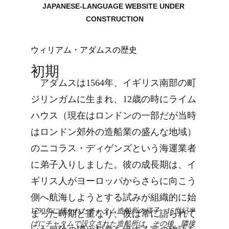
JAPANESE-LANGUAGE WEBSITE UNDER 
CONSTRUCTION
ウィリアム・アダムスの歴史
初期
アダムスは1564年、イギリス南部の町
ジリンガムに生まれ、12歳の時にライム
ハウス（現在はロンドンの一部だが当時
はロンドン郊外の造船業の盛んな地域）
のニコラス・ディゲンズという海運業者
に弟子入りしました。彼の成長期は、イ
ギリス人がヨーロッパからさらに向こう
側へ航海しようとする試みが組織的に始
1
790年に描かれたチャタム造船所の様子。16世紀半
まった時期と重なり、彼は常に語られて
ばにチャタムで設立された造船所は、その後、隣接