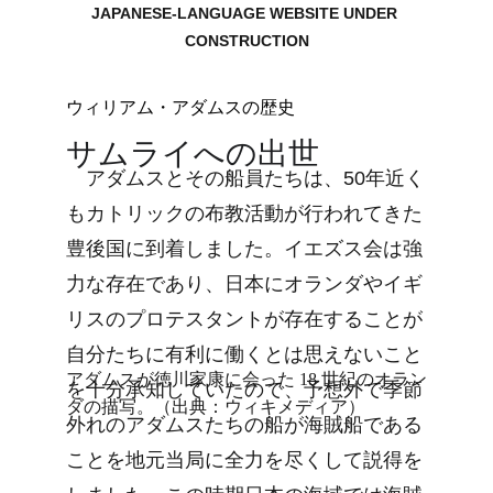
JAPANESE-LANGUAGE WEBSITE UNDER 
CONSTRUCTION
ウィリアム・アダムスの歴史
サムライへの出世
　アダムスとその船員たちは、50年近く
もカトリックの布教活動が行われてきた
豊後国に到着しました。イエズス会は強
力な存在であり、日本にオランダやイギ
リスのプロテスタントが存在することが
自分たちに有利に働くとは思えないこと
アダムスが徳川家康に会った 18 世紀のオラン
を十分承知していたので、予想外で季節
ダの描写。（出典：ウィキメディア）
外れのアダムスたちの船が海賊船である
ことを地元当局に全力を尽くして説得を