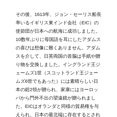
その後、1613年、ジョン・セーリス船長
率いるイギリス東インド会社（EIC）の
使節団が日本への航海に成功しました。
10数年ぶりに母国語を耳にしたアダムス
の喜びは想像に難くありません。アダム
スを介して、日英両国の首脳は手紙や贈
り物を交換しました。イングランド王ジ
ェームズ1世（スコットランド王ジェー
ムズ6世でもあった）には素晴らしい日
本の鎧2領が贈られ、家康にはヨーロッ
パから門外不出の望遠鏡が贈られまし
た。EICはオランダと同様の貿易権を与
えられ、日本の最北端に存在するとされ